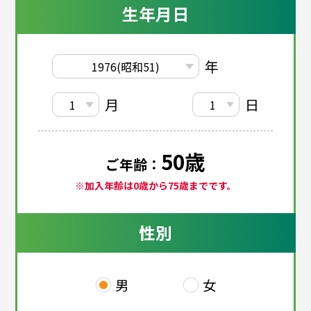
生年月日
年
月
日
50
歳
ご年齢：
※加入年齢は0歳から75歳までです。
性別
男
女